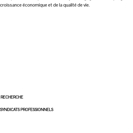
a croissance économique et de la qualité de vie.
tions
nsignations (CDC)
ansports Strasbourgeois
rier-Colis | La Poste Groupe
A)
- RECHERCHE
on
- SYNDICATS PROFESSIONNELS
eurs Méthaniseurs de France