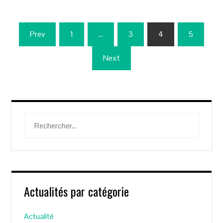
Pagination
Prev
1
…
3
4
5
des
Next
publications
Rechercher :
Actualités par catégorie
Actualité