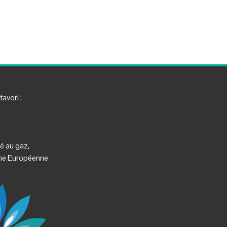
avori :
té au gaz,
orme Européenne