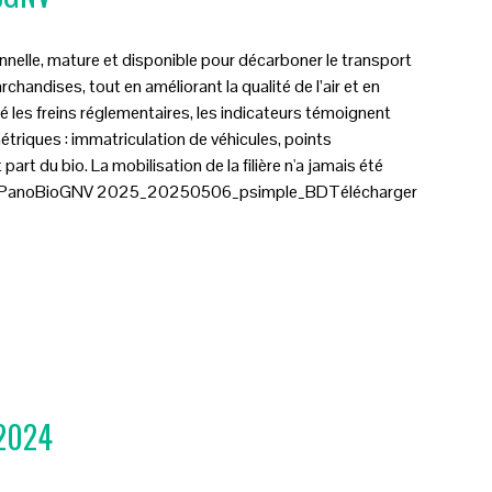
nnelle, mature et disponible pour décarboner le transport
andises, tout en améliorant la qualité de l’air et en
 les freins réglementaires, les indicateurs témoignent
triques : immatriculation de véhicules, points
art du bio. La mobilisation de la filière n'a jamais été
re ! PanoBioGNV 2025_20250506_psimple_BDTélécharger
 2024