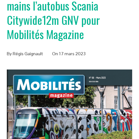
mains l’autobus Scania
Citywide12m GNV pour
Mobilités Magazine
By
Régis Gaignault
On
17 mars 2023