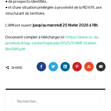
• de prospects identifiés,
• et d’une situation privilégiée à proximité de la RD 619, axe
structurant du territoire.
L’AMI est ouvert
jusqu’au mercredi 25 février 2026 à 18h
.
Document complet à télécharger ici :
https://www.cc-du-
provinois.fr/wp-content/uploads/2025/11/AMI-Station-
BioGNV.pdf
FACEBOOK
TWITTER
LINKEDIN
PINTEREST
STUMBLEU
EMAI
SHARE
Rechercher :