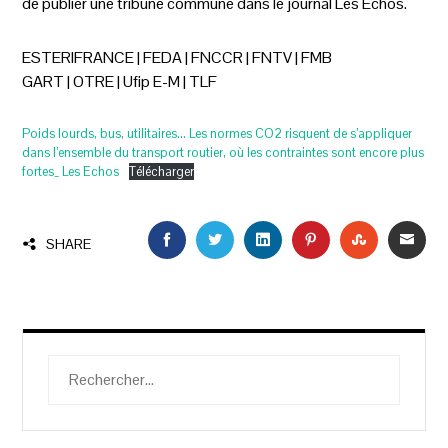
de publier une tribune commune dans le journal Les Echos.
ESTERIFRANCE | FEDA | FNCCR | FNTV | FMB
GART | OTRE | Ufip E-M | TLF
Poids lourds, bus, utilitaires… Les normes CO2 risquent de s’appliquer
dans l’ensemble du transport routier, où les contraintes sont encore plus
fortes_ Les Echos
Télécharger
FACEBOOK
TWITTER
LINKEDIN
PINTEREST
STUMBLEU
EMAI
SHARE
Rechercher :